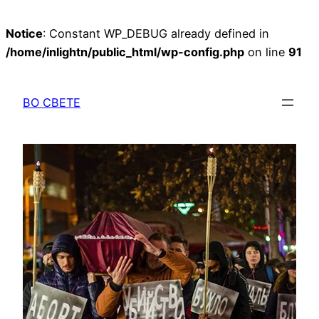
Notice
: Constant WP_DEBUG already defined in
/home/inlightn/public_html/wp-config.php
on line
91
Перейти
к
ВО СВЕТЕ
содержимому