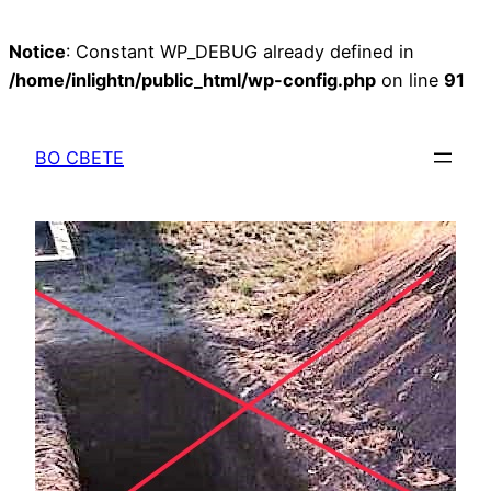
Notice
: Constant WP_DEBUG already defined in
/home/inlightn/public_html/wp-config.php
on line
91
Перейти
к
ВО СВЕТЕ
содержимому