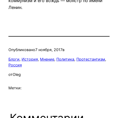
коммунизм и его вождь — монстр по имени
Ленин.
Опубликовано
7 ноября, 2017
в
Блоги
, 
История
, 
Мнение
, 
Политика
, 
Протестантизм
, 
Россия
от
Oleg
Метки:
Комментарии