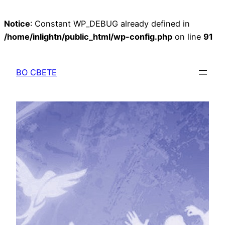
Notice
: Constant WP_DEBUG already defined in
/home/inlightn/public_html/wp-config.php
on line
91
Перейти
к
ВО СВЕТЕ
содержимому