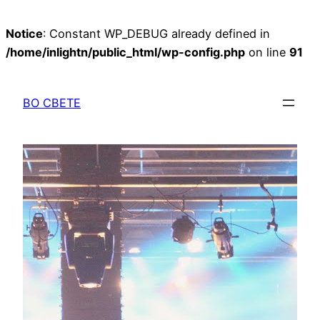
Notice
: Constant WP_DEBUG already defined in
/home/inlightn/public_html/wp-config.php
on line
91
Перейти
к
ВО СВЕТЕ
содержимому