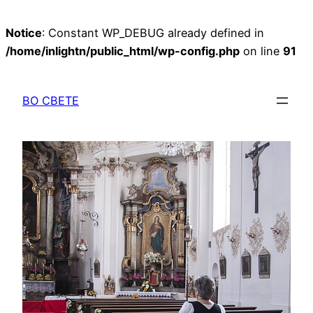
Notice
: Constant WP_DEBUG already defined in
/home/inlightn/public_html/wp-config.php
on line
91
Перейти
к
ВО СВЕТЕ
содержимому